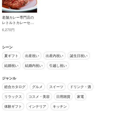
老舗カレー専門店の
レトルトカレーセッ
ト
6,270円
シーン
夏ギフト
出産祝い
出産内祝い
誕生日祝い
結婚祝い
結婚内祝い
引越し祝い
ジャンル
総合カタログ
グルメ
スイーツ
ドリンク・酒
リラックス
コスメ・美容
日用雑貨
家電
体験ギフト
インテリア
キッチン