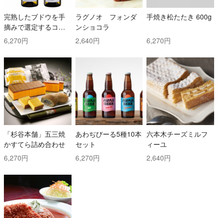
完熟したブドウを手
ラグノオ フォンダ
手焼き松たたき 600g
摘みで選定するコス
ンショコラ
トと時間を掛けた白
6,270円
2,640円
6,270円
ワイン2本セット！ ト
ッリ社/トレッビアー
ノ・ダブルッツォ 42
0 & コッリ・アプルテ
ィーニ 420 ぺコリー
ノ
「杉谷本舗」五三焼
あわぢびーる5種10本
六本木チーズミルフ
かすてら詰め合わせ
セット
ィーユ
6,270円
6,270円
2,640円