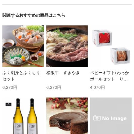
関連するおすすめの商品はこちら
ふく刺身とふくちり
松阪牛 すきやき
ベビーギフト(わっか
セット
ボールセット りん
ご・しまりす)
6,270円
6,270円
4,070円