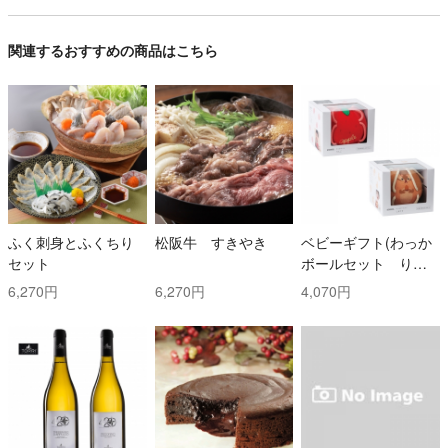
関連するおすすめの商品はこちら
ふく刺身とふくちり
松阪牛 すきやき
ベビーギフト(わっか
セット
ボールセット りん
ご・しまりす)
6,270円
6,270円
4,070円