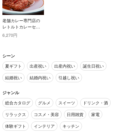
老舗カレー専門店の
レトルトカレーセッ
ト
6,270円
シーン
夏ギフト
出産祝い
出産内祝い
誕生日祝い
結婚祝い
結婚内祝い
引越し祝い
ジャンル
総合カタログ
グルメ
スイーツ
ドリンク・酒
リラックス
コスメ・美容
日用雑貨
家電
体験ギフト
インテリア
キッチン