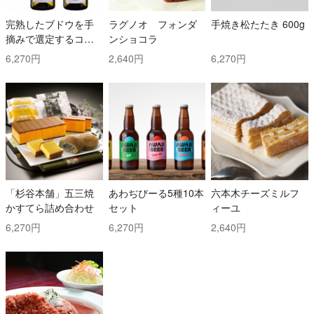
完熟したブドウを手
ラグノオ フォンダ
手焼き松たたき 600g
摘みで選定するコス
ンショコラ
トと時間を掛けた白
6,270円
2,640円
6,270円
ワイン2本セット！ ト
ッリ社/トレッビアー
ノ・ダブルッツォ 42
0 & コッリ・アプルテ
ィーニ 420 ぺコリー
ノ
「杉谷本舗」五三焼
あわぢびーる5種10本
六本木チーズミルフ
かすてら詰め合わせ
セット
ィーユ
6,270円
6,270円
2,640円