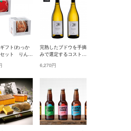
ギフト(わっか
完熟したブドウを手摘
セット りん
みで選定するコストと
まりす)
時間を掛けた白ワイン
円
6,270円
2本セット！ トッリ
社/トレッビアーノ・
ダブルッツォ 420 &
コッリ・アプルティー
ニ 420 ぺコリーノ