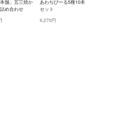
本舗」五三焼か
あわぢびーる5種10本
詰め合わせ
セット
円
6,270円