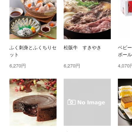
ふく刺身とふくちりセ
松阪牛 すきやき
ベビー
ット
ボール
ご・し
6,270円
6,270円
4,070