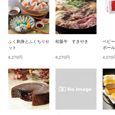
ふく刺身とふくちりセ
松阪牛 すきやき
ベビー
ット
ボール
ご・し
6,270円
6,270円
4,070