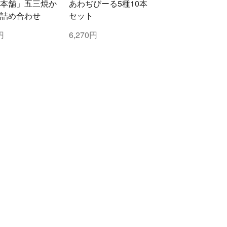
本舗」五三焼か
あわぢびーる5種10本
詰め合わせ
セット
円
6,270円