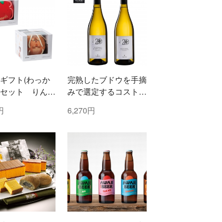
ギフト(わっか
完熟したブドウを手摘
セット りん
みで選定するコストと
まりす)
時間を掛けた白ワイン
円
6,270円
2本セット！ トッリ
社/トレッビアーノ・
ダブルッツォ 420 &
コッリ・アプルティー
ニ 420 ぺコリーノ