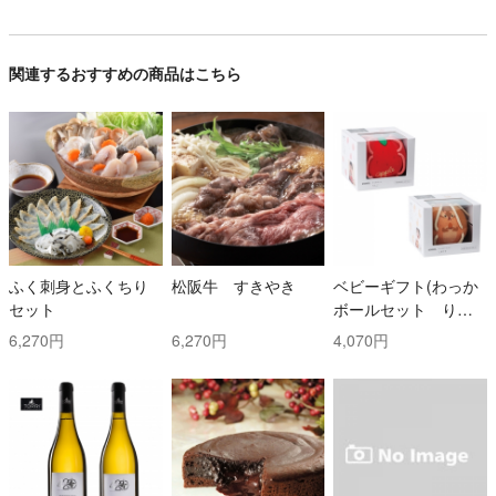
関連するおすすめの商品はこちら
ふく刺身とふくちり
松阪牛 すきやき
ベビーギフト(わっか
セット
ボールセット りん
ご・しまりす)
6,270円
6,270円
4,070円