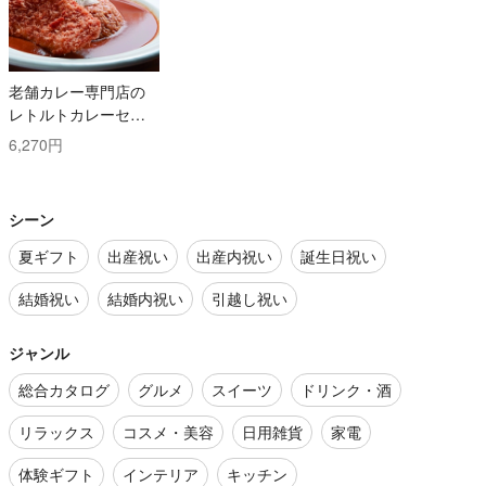
老舗カレー専門店の
レトルトカレーセッ
ト
6,270円
シーン
夏ギフト
出産祝い
出産内祝い
誕生日祝い
結婚祝い
結婚内祝い
引越し祝い
ジャンル
総合カタログ
グルメ
スイーツ
ドリンク・酒
リラックス
コスメ・美容
日用雑貨
家電
体験ギフト
インテリア
キッチン