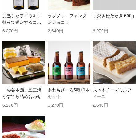
完熟したブドウを手
ラグノオ フォンダ
手焼き松たたき 600g
摘みで選定するコス
ンショコラ
トと時間を掛けた白
6,270円
2,640円
6,270円
ワイン2本セット！ ト
ッリ社/トレッビアー
ノ・ダブルッツォ 42
0 & コッリ・アプルテ
ィーニ 420 ぺコリー
ノ
「杉谷本舗」五三焼
あわぢびーる5種10本
六本木チーズミルフ
かすてら詰め合わせ
セット
ィーユ
6,270円
6,270円
2,640円