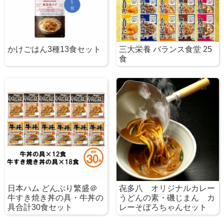
かけごはん3種13食セット
三大栄養 バランス食堂 25
食
日本ハム どんぶり繁盛＠
㐂多八 オリジナルカレー
牛すき焼き丼の具・牛丼の
うどんの素・磯じまん カ
具合計30食セット
レーそぼろちゃんセット