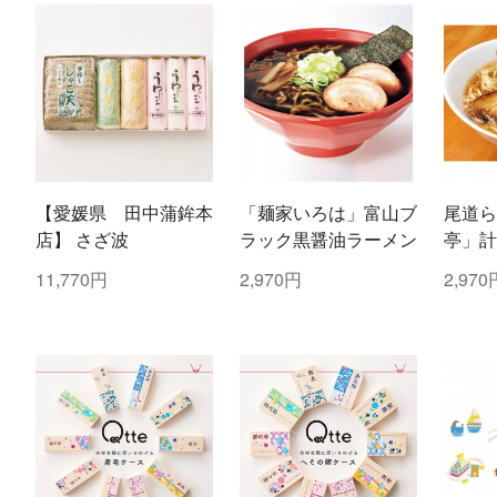
【愛媛県 田中蒲鉾本
「麺家いろは」富山ブ
尾道ら
店】 さざ波
ラック黒醤油ラーメン
亭」計
11,770円
2,970円
2,970