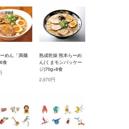
ーめん「満麺
熟成乾燥 熊本らーめ
6食
ん(くまモンパッケー
ジ)70g×8食
円
2,970円