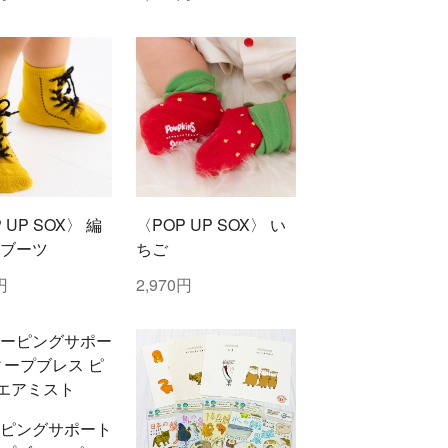
 UP SOX〉 編
〈POP UP SOX〉 い
ブーツ
ちご
円
2,970円
ピングサポート