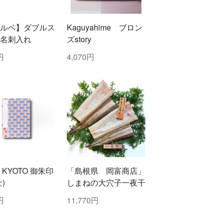
ルベ】ダブルス
Kaguyahime ブロン
名刺入れ
ズstory
円
4,070円
u KYOTO 御朱印
「島根県 岡富商店」
)
しまねの大穴子一夜干
円
11,770円