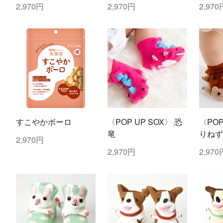
しセレクション）
しセレクション）
るセレ
2,970円
2,970円
2,970
すこやかボーロ
〈POP UP SOX〉 恐
〈POP
竜
りねず
2,970円
2,970円
2,970