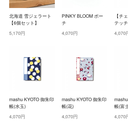
北海道 雪ジェラート
PINKY BLOOM ポー
【チェ
【6個セット】
チ
テッチ
5,170円
4,070円
4,070
mashu KYOTO 御朱印
mashu KYOTO 御朱印
mash
帳(水玉)
帳(花)
帳(富士
4,070円
4,070円
4,070