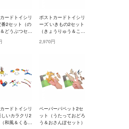
カードトイシリ
ポストカードトイシリ
定番2セット（の
ーズ いきもの2セット
＆どうぶつセレ
（きょうりゅう＆こん
ン）
ちゅうセレクション）
円
2,970円
カードトイシリ
ペーパーパペット2セ
楽しいカラクリ2
ット（うたっておどろ
（和風＆くるく
う＆おさんぽセット）