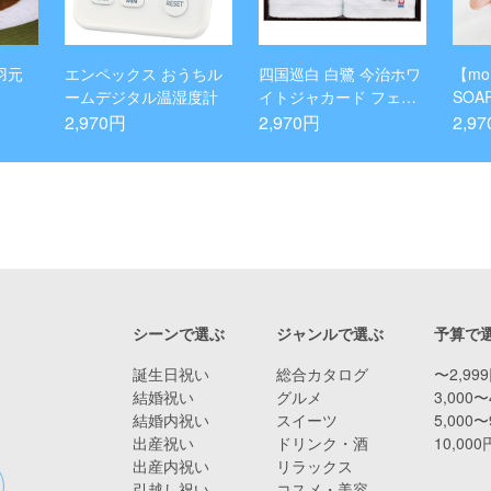
羽元
エンペックス おうちル
四国巡白 白鷺 今治ホワ
【mo
ームデジタル温湿度計
イトジャカード フェイ
SOA
スタオル2P
2.03)
2,970円
2,970円
2,9
シーンで選ぶ
ジャンルで選ぶ
予算で
誕生日祝い
総合カタログ
〜2,99
結婚祝い
グルメ
3,000〜
結婚内祝い
スイーツ
5,000〜
出産祝い
ドリンク・酒
10,00
出産内祝い
リラックス
引越し祝い
コスメ・美容