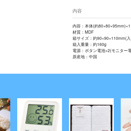
内容
内容：本体(約80×80×95mm)×1
材質：MDF
箱サイズ：約90×90×110mm(入
箱入重量：約160g
電源：ボタン電池×2(モニター電
原産地：中国