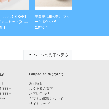
mgdero】CRAFT
美濃焼〈和の美〉 フル
P ミニセット(01.0
ーツボウル4P
70円
2,970円
ページの先頭へ戻る
選ぶ
Giftpad egiftについて
9円
お知らせ
4,999円
よくあるご質問
9,999円
お問い合わせ
0円〜
ギフトの掲載について
サイトマップ