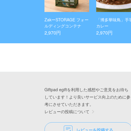
ZakーSTORAGE フォー
「博多華味鳥」手
ルディングコンテナ
カレー
2,970円
2,970円
Giftpad egiftを利用した感想やご意見をお待ち
しています！より良いサービス向上のために参
考にさせていただきます。
レビューの投稿について
レビューを投稿する