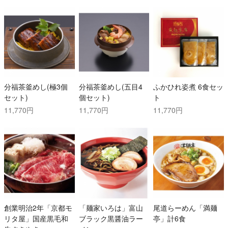
分福茶釜めし(極3個
分福茶釜めし(五目4
ふかひれ姿煮 6食セッ
セット)
個セット)
ト
11,770円
11,770円
11,770円
創業明治2年「京都モ
「麺家いろは」富山
尾道らーめん「満麺
リタ屋」国産黒毛和
ブラック黒醤油ラー
亭」計6食