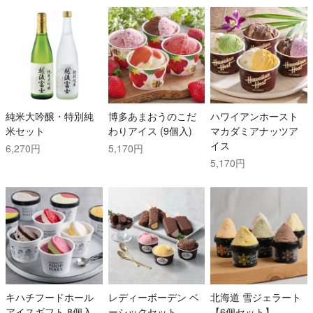
純米大吟醸・特別純
博多あまおうのこだ
ハワイアンホースト
米セット
わりアイス (9個入)
マカダミアナッツア
イス
6,270円
5,170円
5,170円
キハチフードホール
レディーボーデン ベ
北海道 雪ジェラート
アイスギフト 8個入
ーシックセット
【6個セット】