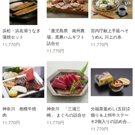
浜松・浜名湖うなぎ
「鹿児島県 南州農
宮内庁献上手延べそ
蒲焼セット
場」黒豚ハムギフト
うめん 川上の糸
詰合せ
11,770円
11,770円
11,770円
神奈川 相模牛焼
神奈川 「三浦三
分福茶釜めし(五目)2
肉
崎」 まぐろの詰合せ
個り＆上州牛ステー
キ2個入りの詰め合わ
11,770円
11,770円
せセット
11,770円