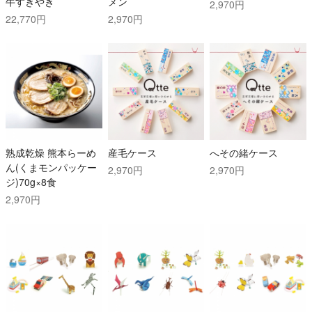
牛すきやき
メン
2,970円
22,770円
2,970円
熟成乾燥 熊本らーめ
産毛ケース
へその緒ケース
ん(くまモンパッケー
2,970円
2,970円
ジ)70g×8食
2,970円