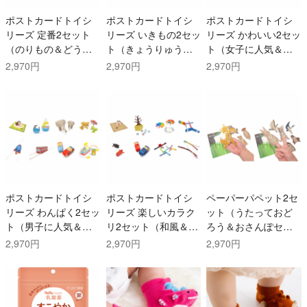
ポストカードトイシ
ポストカードトイシ
ポストカードトイシ
リーズ 定番2セット
リーズ いきもの2セッ
リーズ かわいい2セッ
（のりもの＆どうぶ
ト（きょうりゅう＆
ト（女子に人気＆な
つセレクション）
こんちゅうセレクシ
かよしセレクショ
2,970円
2,970円
2,970円
ョン）
ン）
ポストカードトイシ
ポストカードトイシ
ペーパーパペット2セ
リーズ わんぱく2セッ
リーズ 楽しいカラク
ット（うたっておど
ト（男子に人気＆な
リ2セット（和風＆く
ろう＆おさんぽセッ
かよしセレクショ
るくるセレクショ
ト）
2,970円
2,970円
2,970円
ン）
ン）