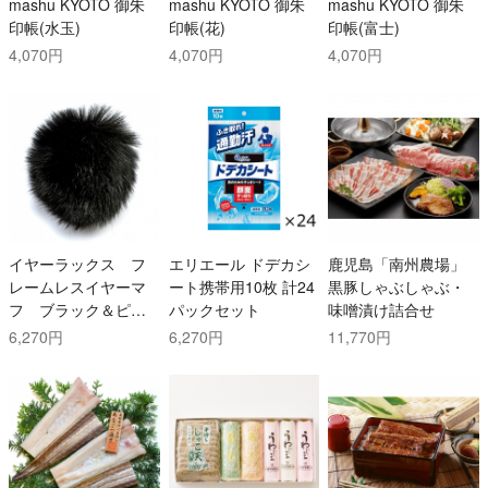
mashu KYOTO 御朱
mashu KYOTO 御朱
mashu KYOTO 御朱
印帳(水玉)
印帳(花)
印帳(富士)
4,070円
4,070円
4,070円
イヤーラックス フ
エリエール ドデカシ
鹿児島「南州農場」
レームレスイヤーマ
ート携帯用10枚 計24
黒豚しゃぶしゃぶ・
フ ブラック＆ピン
パックセット
味噌漬け詰合せ
ク
6,270円
6,270円
11,770円