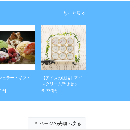
もっと見る
ジェラートギフト
【アイスの祝福】アイ
スクリーム幸せセット3
種類 9個入り
70円
6,270円
ページの先頭へ戻る