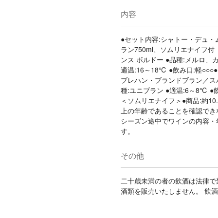
内容
●セット内容:シャトー・デュ・
ラン750ml、ソムリエナイフ
ンス ボルドー ●品種:メルロ
適温:16～18℃ ●飲み口:軽○
ブレハン・ブランドブラン／スパ
種:ユニブラン ●適温:6～8℃ 
＜ソムリエナイフ＞●商品:約10.8
上の年齢であることを確認でき
シーズン途中でワインの内容・
す。
その他
二十歳未満の者の飲酒は法律で
酒類を販売いたしません。 飲