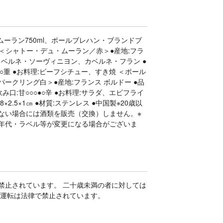
ムーラン750ml、ポールブレハン・ブランドブ
付 ＜シャトー・デュ・ムーラン／赤＞●産地:フラ
、カベルネ・ソーヴィニヨン、カベルネ・フラン ●
○○●○重 ●お料理:ビーフシチュー、すき焼 ＜ポール
ークリング白＞●産地:フランス ボルドー ●品
●飲み口:甘○○○●○辛 ●お料理:サラダ、エビフライ
×2.5×1㎝ ●材質:ステンレス ●中国製※20歳以
ない場合には酒類を販売（交換）しません。※
年代・ラベル等が変更になる場合がございま
禁止されています。 二十歳未満の者に対しては
酒運転は法律で禁止されています。