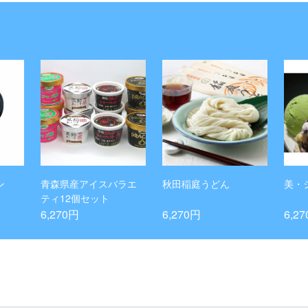
ン
青森県産アイスバラエ
秋田稲庭うどん
美・
ティ12個セット
6,270円
6,270円
6,2