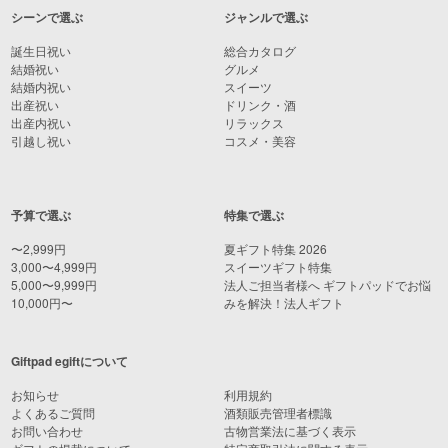
シーンで選ぶ
ジャンルで選ぶ
誕生日祝い
総合カタログ
結婚祝い
グルメ
結婚内祝い
スイーツ
出産祝い
ドリンク・酒
出産内祝い
リラックス
引越し祝い
コスメ・美容
予算で選ぶ
特集で選ぶ
〜2,999円
夏ギフト特集 2026
3,000〜4,999円
スイーツギフト特集
5,000〜9,999円
法人ご担当者様へ ギフトパッドでお悩
10,000円〜
みを解決！法人ギフト
Giftpad egiftについて
お知らせ
利用規約
よくあるご質問
酒類販売管理者標識
お問い合わせ
古物営業法に基づく表示