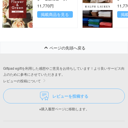
11,770円
11,7
掲載商品を見る
掲
ページの先頭へ戻る
Giftpad egiftを利用した感想やご意見をお待ちしています！より良いサービス向
上のために参考にさせていただきます。
レビューの投稿について
レビューを投稿する
※購入履歴ページに移動します。