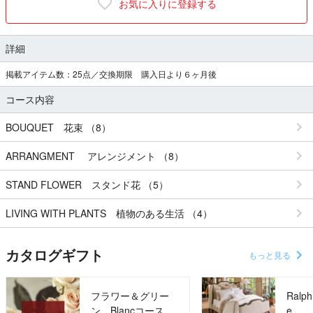
お気に入りに登録する
詳細
掲載アイテム数：25点／交換期限 購入日より６ヶ月後
コース内容
BOUQUET 花束 （8）
ARRANGMENT アレンジメント （8）
STAND FLOWER スタンド花 （5）
LIVING WITH PLANTS 植物のある生活 （4）
カタログギフト
もっと見る
フラワー＆グリー
Ralph
ン Blancコース
e