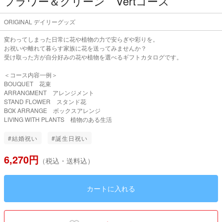
フラワー＆グリーン Vertコース
ORIGINAL デイリーグッズ
変わってしまった日常に花や植物の力で安らぎや彩りを。
お祝いや離れて暮らす家族に花を送ってみませんか？
受け取った方が自分好みの花や植物を選べるギフトカタログです。
＜コース内容一例＞
BOUQUET 花束
ARRANGMENT アレンジメント
STAND FLOWER スタンド花
BOX ARRANGE ボックスアレンジ
LIVING WITH PLANTS 植物のある生活
#結婚祝い
#誕生日祝い
6,270円
（税込・送料込）
カートに入れる