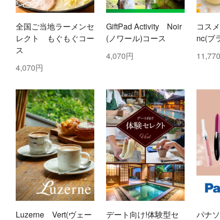
全国ご当地ラーメンセ
GiftPad Activity Noir
コスメ
レクト もぐもぐコー
(ノワール)コース
nc(
ス
4,070円
11,77
4,070円
Luzerne Vert(ヴェー
デート向け!体験型セ
パナソ