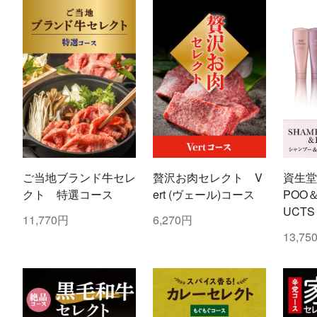
ご当地ブランド牛セレ
贅沢お肉セレクト V
資生堂
クト 特選コース
ert (ヴェール)コース
POO
UCTS
11,770円
6,270円
分)
13,75