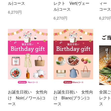
ル)コース
レクト Vert(ヴェー
ィー V
ル)コース
コース
6,270円
6,270円
6,270
お誕生日祝い 女性向
お誕生日祝い 女性向
全国ご
け Noir(ノワール)コ
け Blanc(ブラン)コ
レクト
ース
ース
ス