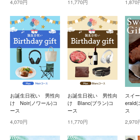
4,070円
11,770円
1,870
お誕生日祝い 男性向
お誕生日祝い 男性向
スイー
け Noir(ノワール)コ
け Blanc(ブラン)コ
eral
ース
ース
ス
4,070円
11,770円
2,970