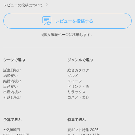
レビューの投稿について
レビューを投稿する
※購入履歴ページに移動します。
シーンで選ぶ
ジャンルで選ぶ
誕生日祝い
総合カタログ
結婚祝い
グルメ
結婚内祝い
スイーツ
出産祝い
ドリンク・酒
出産内祝い
リラックス
引越し祝い
コスメ・美容
予算で選ぶ
特集で選ぶ
〜2,999円
夏ギフト特集 2026
3,000〜4,999円
スイーツギフト特集