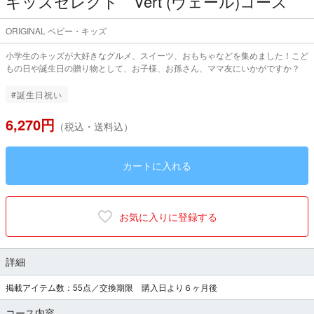
キッズセレクト Vert (ヴェール)コース
ORIGINAL ベビー・キッズ
小学生のキッズが大好きなグルメ、スイーツ、おもちゃなどを集めました！こど
もの日や誕生日の贈り物として、お子様、お孫さん、ママ友にいかがですか？
#誕生日祝い
6,270円
（税込・送料込）
カートに入れる
お気に入りに登録する
詳細
掲載アイテム数：55点／交換期限 購入日より６ヶ月後
コース内容