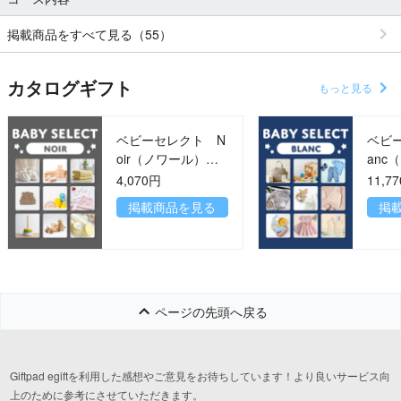
掲載商品をすべて見る（55）
カタログギフト
もっと見る
ベビーセレクト N
ベビー
oir（ノワール）コ
anc
ース
ス
4,070円
11,7
掲載商品を見る
掲
ページの先頭へ戻る
Giftpad egiftを利用した感想やご意見をお待ちしています！より良いサービス向
上のために参考にさせていただきます。