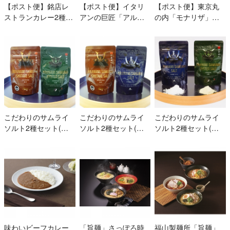
【ポスト便】銘店レ
【ポスト便】イタリ
【ポスト便】東京丸
ストランカレー2種
アンの巨匠「アルポ
の内「モナリザ」監
(モナリザ・アルポル
ルト」片岡護シェフ
修ブイヨン煮込みの
ト)
のイタリアンベジタ
フレンチカレー2袋
ブルカレー2袋
こだわりのサムライ
こだわりのサムライ
こだわりのサムライ
ソルト2種セット(牡
ソルト2種セット(お
ソルト2種セット(お
蠣塩、椎茸塩)
にぎり塩、椎茸塩)＋
にぎり塩、牡蠣塩)＋
伝統的な粗塩500g
伝統的な粗塩500g
味わいビーフカレー
「旨麺」さっぽろ時
福山製麺所「旨麺」