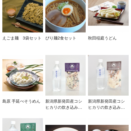
えごま麺 3袋セット
ぴり麺2食セット
秋田稲庭うどん
島原 手延べそうめん
新潟県新発田産コシ
新潟県新発田産コシ
ヒカリの炊き込みご
ヒカリの炊き込みご
飯と新発田の水Ａセ
飯と新発田の水Bセッ
ット
ト