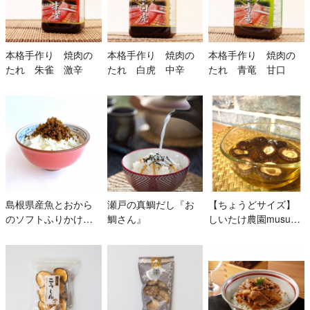
本格手作り 焼肉の
本格手作り 焼肉の
本格手作り 焼肉の
たれ 朱雀 激辛
たれ 白虎 中辛
たれ 青竜 甘口
島根県産魚とおから
瀬戸の真鯛だし『お
【ちょうどサイズ】
のソフトふりかけ
鯛さん』
しいたけ農園musubi
「じゃこまめ」
舎の乾燥椎茸2点セッ
ト