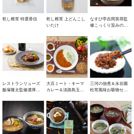
乾し椎茸 特選香信
乾し椎茸 上どんこし
なすび亭吉岡英尋監
いたけ
修こっくり旨みの柔
らか牛丼の素
レストランリューズ
大豆ミート・キーマ
三河の佃煮＆永谷園
飯塚隆太監修濃厚デ
カレー＆淡路島玉ね
松茸風味お吸物セッ
ミグラスソースハン
ぎスープセット
ト
バーグ