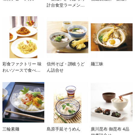
計台食堂ラーメンセ
ット
彩食ファクトリー 味
信州そば・讃岐うど
麺三昧
わいソースで食べる
ん詰合せ
パスタセット
三輪素麺
島原手延そうめん
廣川昆布 御昆布 4品
佃煮詰合せ