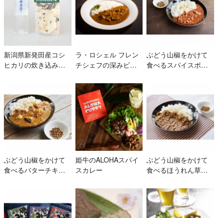
新潟県新発田産コシ
ラ・ロシェル フレン
ぶどう山椒をかけて
ヒカリの炊き込みご
チシェフの深みビー
食べるスパイスポー
飯と新発田の水Cセッ
フカレー2個
クカレー2食セット
ト
ぶどう山椒をかけて
姫牛のALOHAスパイ
ぶどう山椒をかけて
食べるバターチキン
スカレー
食べるほうれん草キ
カレー2食セット
ーマカレー2食セット