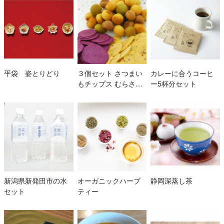
平袋 姿とりどり
３個セット さつまい
カレーに合うコーヒ
もチップス むらさき
ー5杯分セット
いもチップス いもこ
ろりん
新潟県新発田市の水
オーガニックハーブ
静岡深蒸し茶
セット
ティー