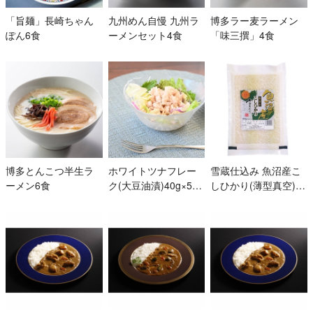
「旨麺」長崎ちゃん
九州めん自慢 九州ラ
博多ラー麦ラーメン
ぽん6食
ーメンセット4食
「味三撰」4食
博多とんこつ半生ラ
ホワイトツナフレー
雪蔵仕込み 魚沼産こ
ーメン6食
ク(大豆油漬)40g×5P
しひかり(薄型真空) 6
セット
00g