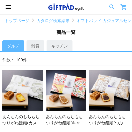
トップページ
カタログ検索結果
ギフトパッド カジュアルセレク
商品一覧
グルメ
雑貨
キッチン
件数：
100件
あんちんのもちもち
あんちんのもちもち
あんちんのもちもち
つりがね饅頭(カスタ
つりがね饅頭(キャラ
つりがね饅頭(つぶあ
ード)
メル)
ん)