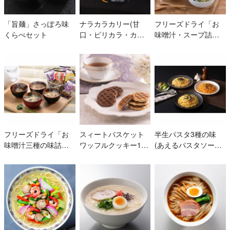
「旨麺」さっぽろ味
ナラカラカリー(甘
フリーズドライ「お
くらべセット
口・ピリカラ・カレ
味噌汁・スープ詰合
ー塩)
わせ」6個入
フリーズドライ「お
スィートバスケット
半生パスタ3種の味
味噌汁三種の味詰合
ワッフルクッキー12
(あえるパスタソース
せ」6個入
個入
付き)3食