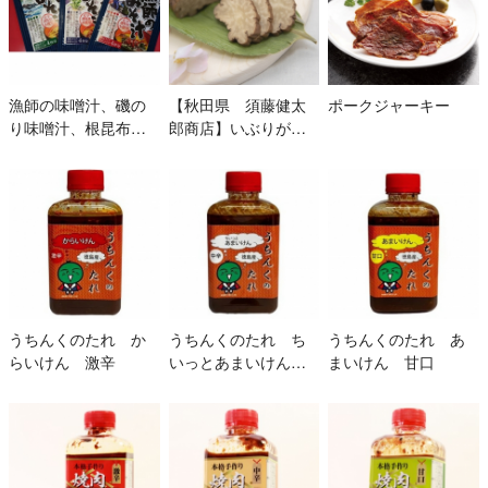
漁師の味噌汁、磯の
【秋田県 須藤健太
ポークジャーキー
り味噌汁、根昆布味
郎商店】いぶりがっ
噌汁 3種
こ金の蔵スライス80g
(1袋)
うちんくのたれ か
うちんくのたれ ち
うちんくのたれ あ
らいけん 激辛
いっとあまいけん
まいけん 甘口
中辛