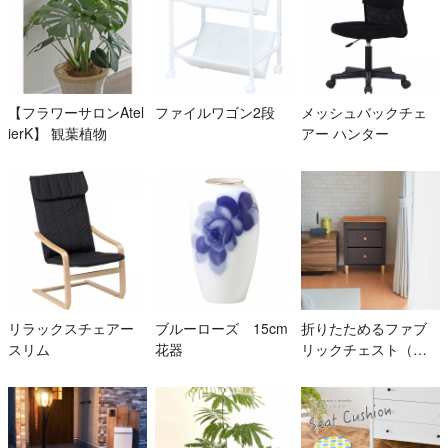
【フラワーサロンAtel
ファイルワゴン2段
メッシュバックチェ
ierK】 観葉植物
アー ハンター
リラックスチェアー
ブルーローズ 15cm
折りたためるファブ
スリム
花器
リックチェスト（木
天板）2段