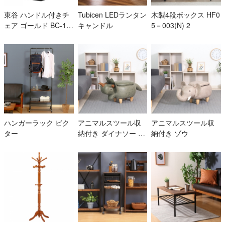
東谷 ハンドル付きチ
Tubicen LEDランタン
木製4段ボックス HF0
ェア ゴールド BC-11
キャンドル
5－003(N) 2
3FGD
ハンガーラック ビク
アニマルスツール収
アニマルスツール収
ター
納付き ダイナソー グ
納付き ゾウ
リーン