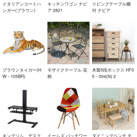
イタリアンコートハ
キッチンワゴン ナビ
リビングテーブル棚
ンガー(ブラウン)
ア 2821
付 ナビア
ブラウンタイガー(H
モザイクテーブル 花
木製5段ボックス HF0
W－105BR)
柄
5－004(N) 2
キングジム デスク
イームズ パッチワー
ダイニングベンチ モ