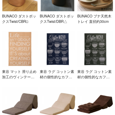
BUNACO ダストボッ
BUNACO ダストボッ
BUNACO ブナ天然木
クスTwist/CBR□
クスTwist/DBR△
トレイ 直径約30cm
東谷 マット 滑り止め
東谷 ラグ コットン素
東谷 ラグ コットン素
加工のヴィンテージ
材の個性的なカフェ
材の個性的なカフェ
風ナチュラルラグ TT
風デザインマット TT
風デザインマット TT
R-126BE
R-155BL
R-155GR