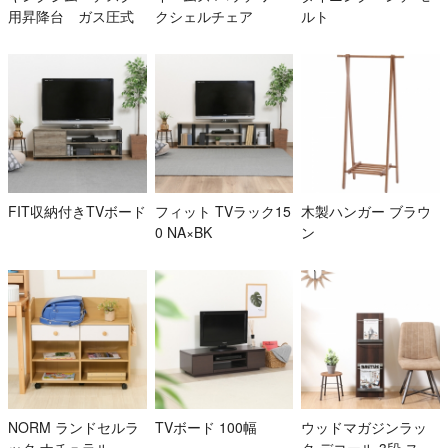
用昇降台 ガス圧式
クシェルチェア
ルト
FIT収納付きTVボード
フィット TVラック15
木製ハンガー ブラウ
0 NA×BK
ン
NORM ランドセルラ
TVボード 100幅
ウッドマガジンラッ
ック ナチュラル
ク デコール 3段 スリ