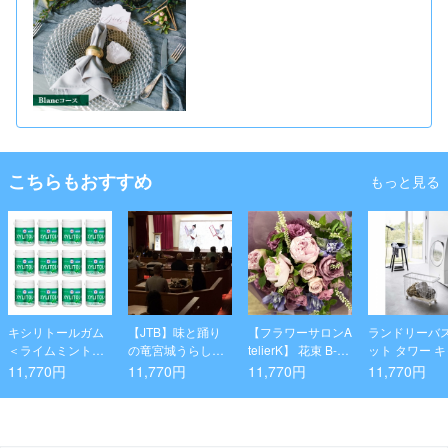
こちらもおすすめ
もっと見る
キシリトールガム
【JTB】味と踊り
【フラワーサロンA
ランドリーバ
＜ライムミント＞
の竜宮城うらし
telierK】 花束 B-1-
ット タワー 
ファミリーボトル1
ま ペアディナ
2
ター付き ワイ
11,770円
11,770円
11,770円
11,770円
2個セット
ープラン
ロー ホワイト