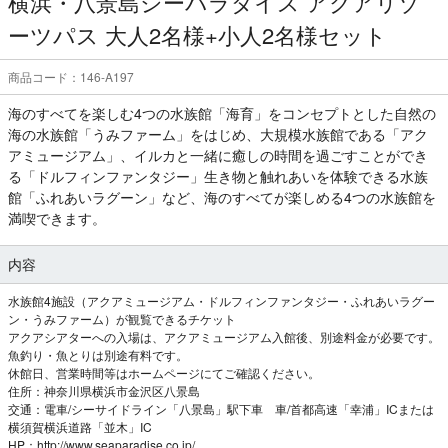
横浜・八景島シーパラダイス アクアリゾ
ーツパス 大人2名様+小人2名様セット
商品コード：146-A197
海のすべてを楽しむ4つの水族館「海育」をコンセプトとした自然の
海の水族館「うみファーム」をはじめ、大規模水族館である「アク
アミュージアム」、イルカと一緒に癒しの時間を過ごすことができ
る「ドルフィンファンタジー」生き物と触れあいを体験できる水族
館「ふれあいラグーン」など、海のすべてが楽しめる4つの水族館を
満喫できます。
内容
水族館4施設（アクアミュージアム・ドルフィンファンタジー・ふれあいラグー
ン・うみファーム）が観覧できるチケット
アクアシアターへの入場は、アクアミュージアム入館後、別途料金が必要です。
魚釣り・魚とりは別途有料です。
休館日、営業時間等はホームページにてご確認ください。
住所：神奈川県横浜市金沢区八景島
交通：電車/シーサイドライン「八景島」駅下車 車/首都高速「幸浦」ICまたは
横須賀横浜道路「並木」IC
HP：http://www.seaparadise.co.jp/