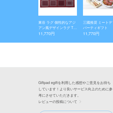
東谷 ラグ 個性的なアジ
三國推奨 ミートデ
アン風デザインラグ TT
パーティギフト
R-152RD
11,770円
11,770円
Giftpad egiftを利用した感想やご意見をお待ち
しています！より良いサービス向上のために参
考にさせていただきます。
レビューの投稿について