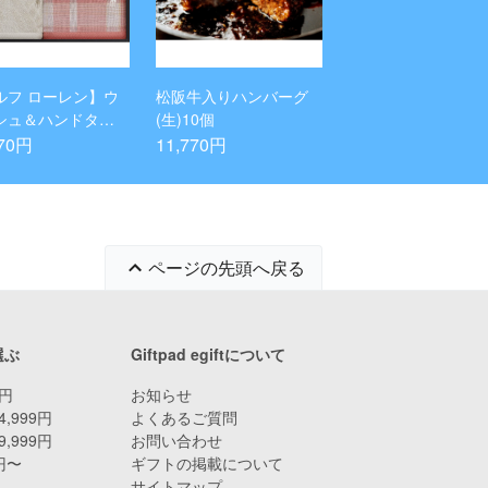
ルフ ローレン】ウ
松阪牛入りハンバーグ
シュ＆ハンドタオ
(生)10個
ット(ピンク)
770円
11,770円
ページの先頭へ戻る
選ぶ
Giftpad egiftについて
9円
お知らせ
4,999円
よくあるご質問
9,999円
お問い合わせ
0円〜
ギフトの掲載について
サイトマップ