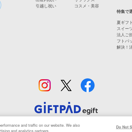
引越し祝い
コスメ・美容
特集で
夏ギフト
スイー
法人ご担
フトパ
解決！
© Giftpad Co., Ltd.
erformance and traffic on our website. We also
Do Not S
tising and analytics partners.