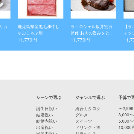
リカ
鹿児島県産黒毛和牛し
ラ・ロシェル坂井宏行
【ラ
ゃぶしゃぶ用
監修 お肉の旨みをとじ
ォッ
こめたハンバーグ(デミ
ルセ
11,770円
11,770円
11,
グラスソース)18個
シーンで選ぶ
ジャンルで選ぶ
予算で
誕生日祝い
総合カタログ
〜2,99
結婚祝い
グルメ
3,000〜
結婚内祝い
スイーツ
5,000〜
出産祝い
ドリンク・酒
10,00
出産内祝い
リラックス