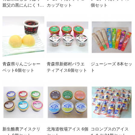
親父の黒にんにく 13
カップセット
個セット
0g×2パック
青森県りんごシャー
青森県新郷村バラエ
ジューシーズ 8本セッ
ベット6個セット
ティアイス6個セット
ト
新生酪農アイスクリ
北海道牧場アイス 6個
コロンブスのアイス
ーム 6個セット
セット
たまご 24個セット