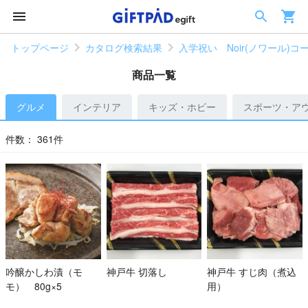
トップページ
カタログ検索結果
入学祝い Noir(ノワール)コ
商品一覧
グルメ
インテリア
キッズ・ホビー
スポーツ・ア
件数：
361件
吟醸かしわ漬（モ
神戸牛 切落し
神戸牛 すじ肉（煮込
モ） 80g×5
用）