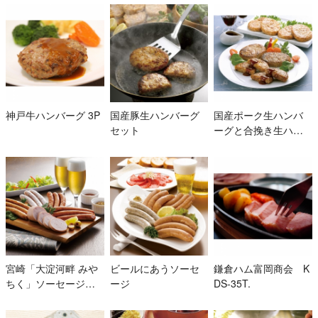
神戸牛ハンバーグ 3P
国産豚生ハンバーグ
国産ポーク生ハンバ
セット
ーグと合挽き生ハン
バーグ
宮崎「大淀河畔 みや
ビールにあうソーセ
鎌倉ハム富岡商会 K
ちく」ソーセージセ
ージ
DS-35T.
ット