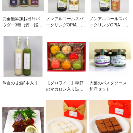
完全無添加お出汁パ
ノンアルコールスパ
ノンアルコールスパ
ウダー3種（鰹・鰯・
ークリングOPIA・ふ
ークリングOPIA・フ
あご）入り
くのコンフィ（プレ
ルーツピクルス（グ
ーン）
レープフルーツとぶ
どう）
吟香の甘酒2本入り
【ダロワイヨ】季節
大葉のパスタソース
のマカロン入り詰め
和洋セット
合わせ（8個入）