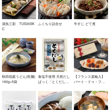
漬魚三彩 TUS30SK
ふくちり詰合せ
牛すじ どて煮
C
秋田稲庭うどん(乾麺)
食塩不使用 天然だし
【フランス直輸入】
160g×5袋
ぱっく「とくだし」4
パート・ドゥ・フリ
セット
ュイ5粒入り（アイボ
リー）