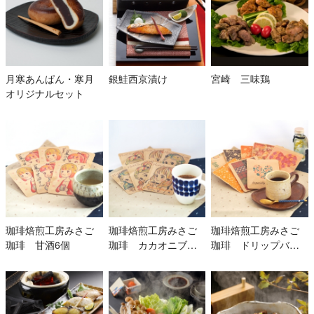
月寒あんぱん・寒月
銀鮭西京漬け
宮崎 三味鶏
オリジナルセット
珈琲焙煎工房みさご
珈琲焙煎工房みさご
珈琲焙煎工房みさご
珈琲 甘酒6個
珈琲 カカオニブ入
珈琲 ドリップバッ
りホットチョコレー
グ8個
ト6個