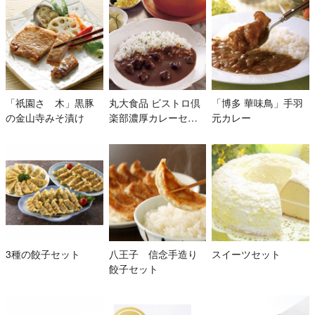
「祇園さゝ木」黒豚
丸大食品 ビストロ倶
「博多 華味鳥」手羽
の金山寺みそ漬け
楽部濃厚カレーセッ
元カレー
ト
3種の餃子セット
八王子 信念手造り
スイーツセット
餃子セット