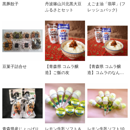
黒豚餃子
丹波篠山川北黒大豆
えごま油「翡翠」(フ
ふるさとセット
レッシュパック)
豆菓子詰合せ
【青森県 コムラ醸
【青森県 コムラ醸
造】ご飯の友
造】コムラのなんば
んみそオリジナルギ
フト
青森県産じょっぱり
レモン牛乳ソフト＆
レモン牛乳ソフト10