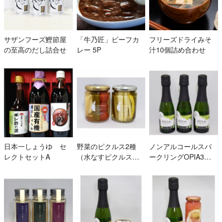
サザンフーズ鰹節屋
「牛乃匠」ビーフカ
フリーズドライみそ
の至高のだし詰合せ
レー 5P
汁10個詰め合わせ
日本一しょうゆ セ
野菜のピクルス2種
ノンアルコールスパ
レクトセットA
（水なすピクルス和
ークリングOPIA3本
風MIX・セロリときゅ
入り
うりのピクルス）入
り