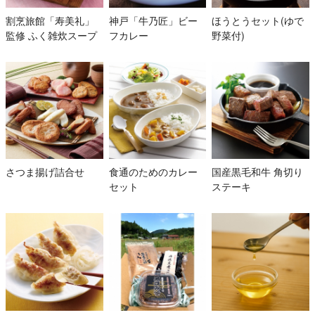
割烹旅館「寿美礼」
神戸「牛乃匠」ビー
ほうとうセット(ゆで
監修 ふく雑炊スープ
フカレー
野菜付)
さつま揚げ詰合せ
食通のためのカレー
国産黒毛和牛 角切り
セット
ステーキ