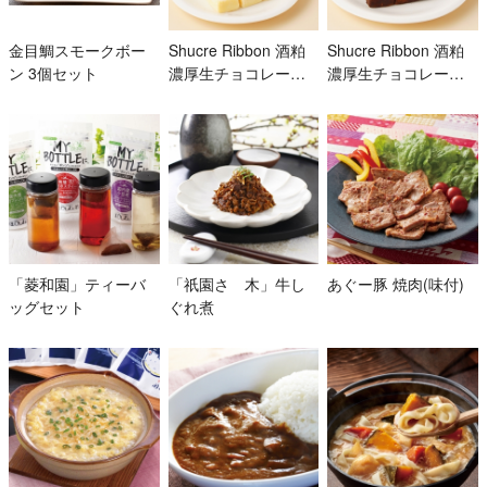
金目鯛スモークボー
Shucre Ribbon 酒粕
Shucre Ribbon 酒粕
ン 3個セット
濃厚生チョコレート
濃厚生チョコレート
(ホワイト)
(ダーク)
「菱和園」ティーバ
「祇園さゝ木」牛し
あぐー豚 焼肉(味付)
ッグセット
ぐれ煮