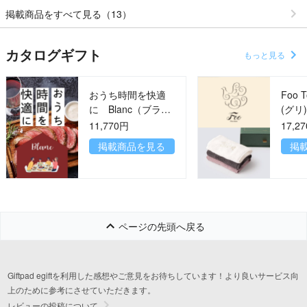
掲載商品をすべて見る（13）
カタログギフト
もっと見る
おうち時間を快適
Foo 
に Blanc（ブラ
(グリ
ン）コース
11,770円
17,2
掲載商品を見る
掲
ページの先頭へ戻る
Giftpad egiftを利用した感想やご意見をお待ちしています！より良いサービス向
上のために参考にさせていただきます。
レビューの投稿について