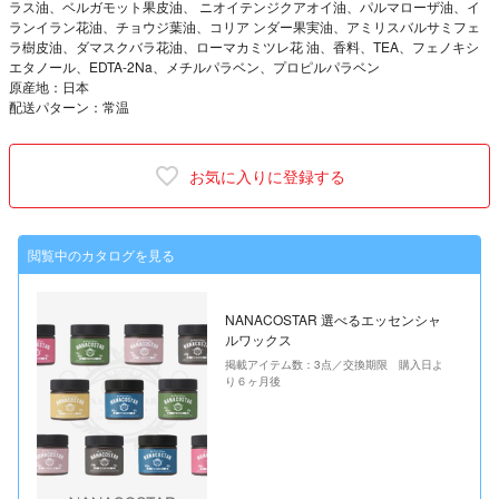
ラス油、ベルガモット果皮油、 ニオイテンジクアオイ油、パルマローザ油、イ
ランイラン花油、チョウジ葉油、コリア ンダー果実油、アミリスバルサミフェ
ラ樹皮油、ダマスクバラ花油、ローマカミツレ花 油、香料、TEA、フェノキシ
エタノール、EDTA-2Na、メチルパラベン、プロピルパラベン
原産地：日本
配送パターン：常温
お気に入りに登録する
閲覧中のカタログを見る
NANACOSTAR 選べるエッセンシャ
ルワックス
掲載アイテム数：3点／交換期限 購入日よ
り６ヶ月後