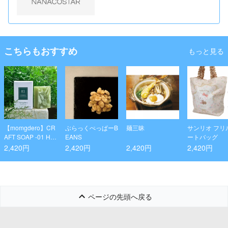
こちらもおすすめ
もっと見る
【momgdero】CR
ぶらっくぺっぱーB
麺三昧
サンリオ フリ
AFT SOAP -01 HE
EANS
ートバッグ
RBAL GREEN
2,420円
2,420円
2,420円
2,420円
ページの先頭へ戻る