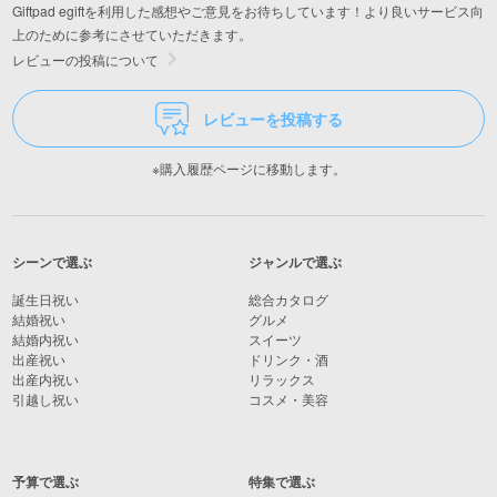
Giftpad egiftを利用した感想やご意見をお待ちしています！より良いサービス向
上のために参考にさせていただきます。
レビューの投稿について
レビューを投稿する
※購入履歴ページに移動します。
シーンで選ぶ
ジャンルで選ぶ
誕生日祝い
総合カタログ
結婚祝い
グルメ
結婚内祝い
スイーツ
出産祝い
ドリンク・酒
出産内祝い
リラックス
引越し祝い
コスメ・美容
予算で選ぶ
特集で選ぶ