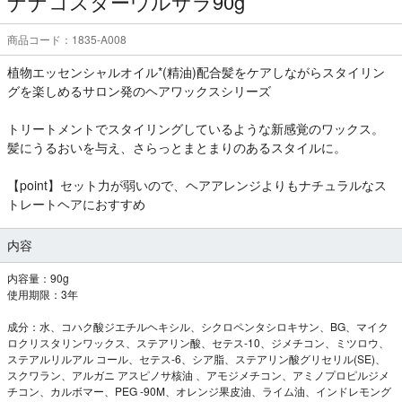
ナナコスターウルサラ90g
商品コード：1835-A008
植物エッセンシャルオイル*(精油)配合髪をケアしながらスタイリン
グを楽しめるサロン発のヘアワックスシリーズ
トリートメントでスタイリングしているような新感覚のワックス。
髪にうるおいを与え、さらっとまとまりのあるスタイルに。
【point】セット力が弱いので、ヘアアレンジよりもナチュラルなス
トレートヘアにおすすめ
内容
内容量：90g
使用期限：3年
成分：水、コハク酸ジエチルヘキシル、シクロペンタシロキサン、BG、マイク
ロクリスタリンワックス、ステアリン酸、セテス-10、ジメチコン、ミツロウ、
ステアルリルアル コール、セテス-6、シア脂、ステアリン酸グリセリル(SE)、
スクワラン、アルガニ アスピノサ核油 、アモジメチコン、アミノプロピルジメ
チコン、カルボマー、PEG -90M、オレンジ果皮油、ライム油、インドレモング