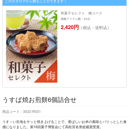
このカタログから贈ることができます！
和菓子セレクト 梅コース
掲載アイテム数：24点
2,420円
（税込・送料込）
うすば焼お煎餅6個詰合せ
商品コード：3022-R031
うす～い生地をサッと焼き上げることで、香ばしいお米の風味とパリっとした食
感になりました。第16回菓子博覧会にて高松宮名誉総裁賞受賞。