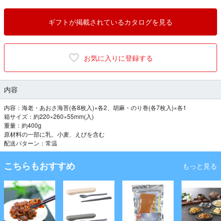
ギフトが掲載されているカタログを見る
お気に入りに登録する
内容
内容：海老・あおさ海苔(各8枚入)×各2、胡麻・のり巻(各7枚入)×各1
箱サイズ：約220×260×55mm(入)
重量：約400g
原材料の一部に乳、小麦、えびを含む
配送パターン：常温
こちらもおすすめ
もっと見る