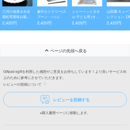
三河の佃煮＆永谷
象印カトラリー(ス
シャーベットタオ
山田園 キュー
園松茸風味お吸物
プーン・ハシ)
ル 子ども用 (オレ
レクション【
セット
ンジ)
緑茶詰合せ】
2,420円
2,420円
2,420円
2,420円
ページの先頭へ戻る
Giftpad egiftを利用した感想やご意見をお待ちしています！より良いサービス向
上のために参考にさせていただきます。
レビューの投稿について
レビューを投稿する
※購入履歴ページに移動します。