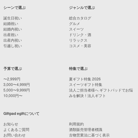
シーンで選ぶ
ジャンルで選ぶ
誕生日祝い
総合カタログ
結婚祝い
グルメ
結婚内祝い
スイーツ
出産祝い
ドリンク・酒
出産内祝い
リラックス
引越し祝い
コスメ・美容
予算で選ぶ
特集で選ぶ
〜2,999円
夏ギフト特集 2026
3,000〜4,999円
スイーツギフト特集
5,000〜9,999円
法人ご担当者様へ ギフトパッドでお悩
10,000円〜
みを解決！法人ギフト
Giftpad egiftについて
お知らせ
利用規約
よくあるご質問
酒類販売管理者標識
お問い合わせ
古物営業法に基づく表示