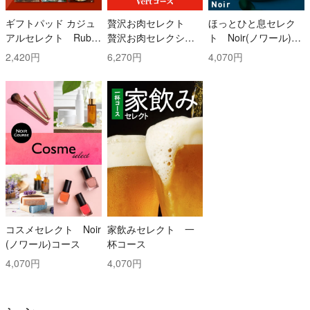
ギフトパッド カジュ
贅沢お肉セレクト
ほっとひと息セレク
アルセレクト Ruby
贅沢お肉セレクショ
ト Noir(ノワール)コ
(ルビー)コース
ン 5000円コース
ース
2,420円
6,270円
4,070円
コスメセレクト Noir
家飲みセレクト 一
(ノワール)コース
杯コース
4,070円
4,070円