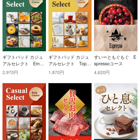
ギフトパッド カジュ
ギフトパッド カジュ
すいーともぐもぐ E
アルセレクト Emer
アルセレクト Topaz
spressoコース
ald(エメラルド)コー
(トパーズ)コース
2,970円
1,870円
4,620円
ス