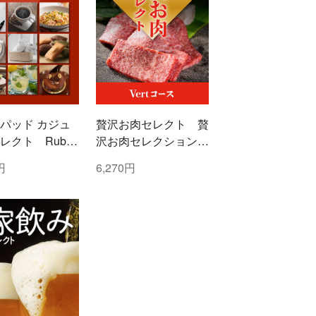
パッド カジュ
贅沢お肉セレクト 贅
レクト Ruby
沢お肉セレクション
ー)コース
5000円コース
円
6,270円