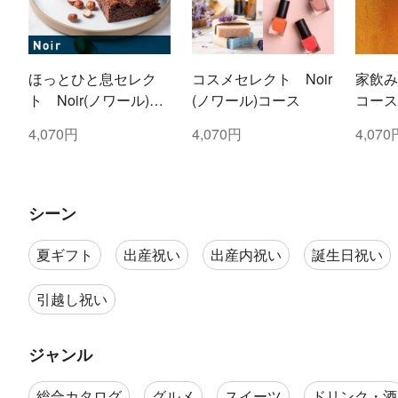
ほっとひと息セレク
コスメセレクト Noir
家飲み
ト Noir(ノワール)コ
(ノワール)コース
コース
ース
4,070円
4,070円
4,070
シーン
夏ギフト
出産祝い
出産内祝い
誕生日祝い
引越し祝い
ジャンル
総合カタログ
グルメ
スイーツ
ドリンク・酒