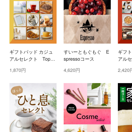
ギフトパッド カジュ
すいーともぐもぐ E
ギフト
アルセレクト Topaz
spressoコース
アルセ
(トパーズ)コース
(ルビ
1,870円
4,620円
2,420