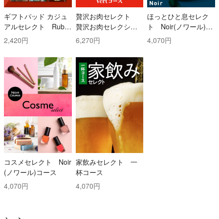
ギフトパッド カジュ
贅沢お肉セレクト
ほっとひと息セレク
アルセレクト Ruby
贅沢お肉セレクショ
ト Noir(ノワール)コ
(ルビー)コース
ン 5000円コース
ース
2,420円
6,270円
4,070円
コスメセレクト Noir
家飲みセレクト 一
(ノワール)コース
杯コース
4,070円
4,070円