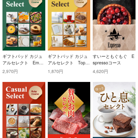
ギフトパッド カジュ
ギフトパッド カジュ
すいーともぐもぐ E
アルセレクト Emer
アルセレクト Topaz
spressoコース
ald(エメラルド)コー
(トパーズ)コース
2,970円
1,870円
4,620円
ス