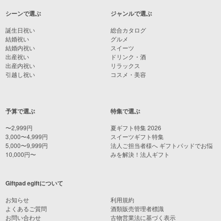
シーンで選ぶ
ジャンルで選ぶ
誕生日祝い
総合カタログ
結婚祝い
グルメ
結婚内祝い
スイーツ
出産祝い
ドリンク・酒
出産内祝い
リラックス
引越し祝い
コスメ・美容
予算で選ぶ
特集で選ぶ
〜2,999円
夏ギフト特集 2026
3,000〜4,999円
スイーツギフト特集
5,000〜9,999円
法人ご担当者様へ ギフトパッドでお悩
10,000円〜
みを解決！法人ギフト
Giftpad egiftについて
お知らせ
利用規約
よくあるご質問
酒類販売管理者標識
お問い合わせ
古物営業法に基づく表示