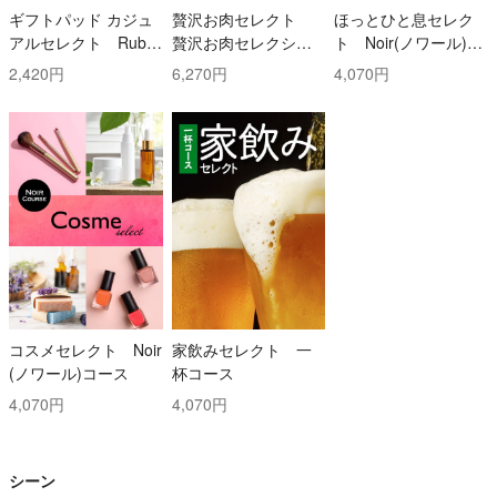
ギフトパッド カジュ
贅沢お肉セレクト
ほっとひと息セレク
アルセレクト Ruby
贅沢お肉セレクショ
ト Noir(ノワール)コ
(ルビー)コース
ン 5000円コース
ース
2,420円
6,270円
4,070円
コスメセレクト Noir
家飲みセレクト 一
(ノワール)コース
杯コース
4,070円
4,070円
シーン