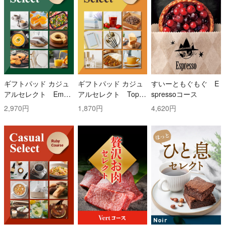
ギフトパッド カジュ
ギフトパッド カジュ
すいーともぐもぐ E
アルセレクト Emer
アルセレクト Topaz
spressoコース
ald(エメラルド)コー
(トパーズ)コース
2,970円
1,870円
4,620円
ス