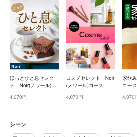
ほっとひと息セレク
コスメセレクト Noir
家飲み
ト Noir(ノワール)コ
(ノワール)コース
コース
ース
4,070円
4,070円
4,070
シーン