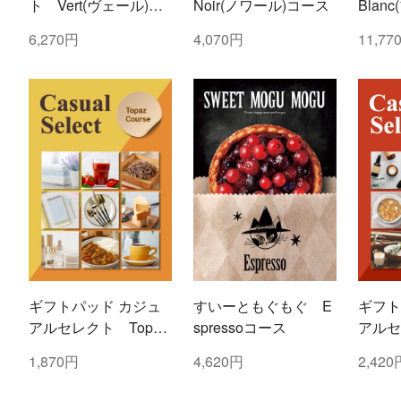
ト Vert(ヴェール)コ
Noir(ノワール)コース
Blan
ース
6,270円
4,070円
11,77
ギフトパッド カジュ
すいーともぐもぐ E
ギフト
アルセレクト Topaz
spressoコース
アルセ
(トパーズ)コース
(ルビ
1,870円
4,620円
2,420