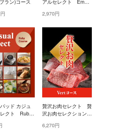
c(ブラン)コース
アルセレクト Emera
ld(エメラルド)コース
0円
2,970円
パッド カジュ
贅沢お肉セレクト 贅
レクト Ruby
沢お肉セレクション
ー)コース
5000円コース
円
6,270円