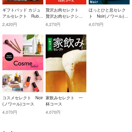
ギフトパッド カジュ
贅沢お肉セレクト
ほっとひと息セレク
アルセレクト Ruby
贅沢お肉セレクショ
ト Noir(ノワール)コ
(ルビー)コース
ン 5000円コース
ース
2,420円
6,270円
4,070円
コスメセレクト Noir
家飲みセレクト 一
(ノワール)コース
杯コース
4,070円
4,070円