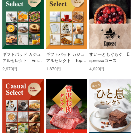
ギフトパッド カジュ
ギフトパッド カジュ
すいーともぐもぐ E
アルセレクト Emer
アルセレクト Topaz
spressoコース
ald(エメラルド)コー
(トパーズ)コース
2,970円
1,870円
4,620円
ス