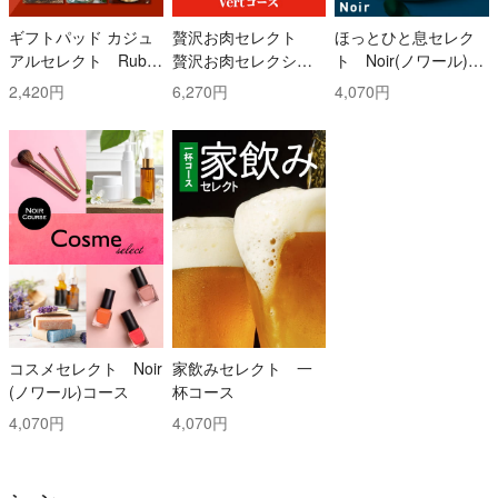
ギフトパッド カジュ
贅沢お肉セレクト
ほっとひと息セレク
アルセレクト Ruby
贅沢お肉セレクショ
ト Noir(ノワール)コ
(ルビー)コース
ン 5000円コース
ース
2,420円
6,270円
4,070円
コスメセレクト Noir
家飲みセレクト 一
(ノワール)コース
杯コース
4,070円
4,070円