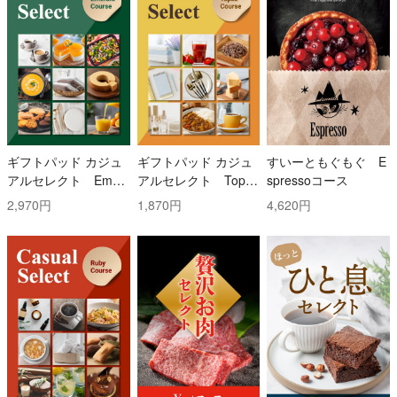
ギフトパッド カジュ
ギフトパッド カジュ
すいーともぐもぐ E
アルセレクト Emer
アルセレクト Topaz
spressoコース
ald(エメラルド)コー
(トパーズ)コース
2,970円
1,870円
4,620円
ス