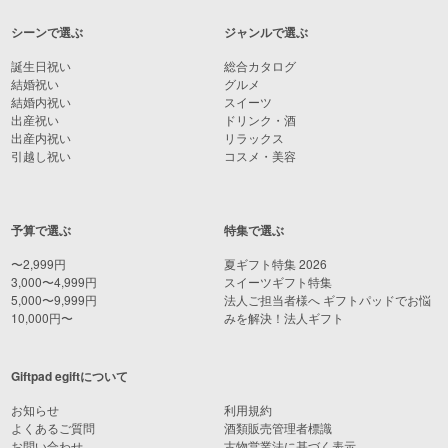
シーンで選ぶ
ジャンルで選ぶ
誕生日祝い
総合カタログ
結婚祝い
グルメ
結婚内祝い
スイーツ
出産祝い
ドリンク・酒
出産内祝い
リラックス
引越し祝い
コスメ・美容
予算で選ぶ
特集で選ぶ
〜2,999円
夏ギフト特集 2026
3,000〜4,999円
スイーツギフト特集
5,000〜9,999円
法人ご担当者様へ ギフトパッドでお悩
10,000円〜
みを解決！法人ギフト
Giftpad egiftについて
お知らせ
利用規約
よくあるご質問
酒類販売管理者標識
お問い合わせ
古物営業法に基づく表示