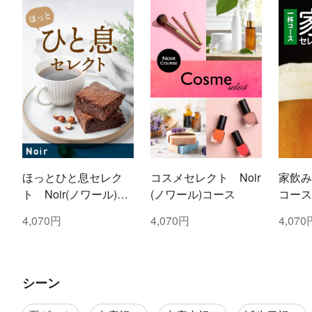
ほっとひと息セレク
コスメセレクト Noir
家飲み
ト Noir(ノワール)コ
(ノワール)コース
コース
ース
4,070円
4,070円
4,070
シーン