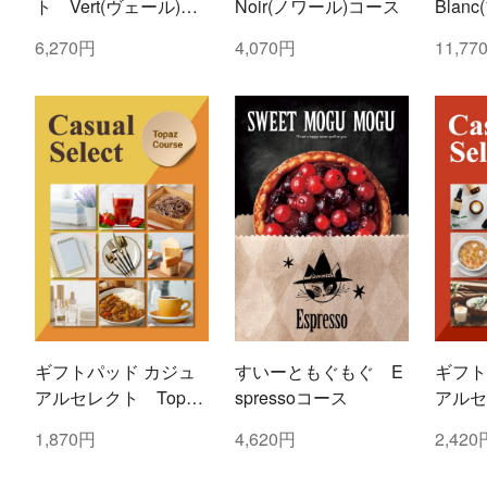
ト Vert(ヴェール)コ
Noir(ノワール)コース
Blan
ース
6,270円
4,070円
11,77
ギフトパッド カジュ
すいーともぐもぐ E
ギフト
アルセレクト Topaz
spressoコース
アルセ
(トパーズ)コース
(ルビ
1,870円
4,620円
2,420