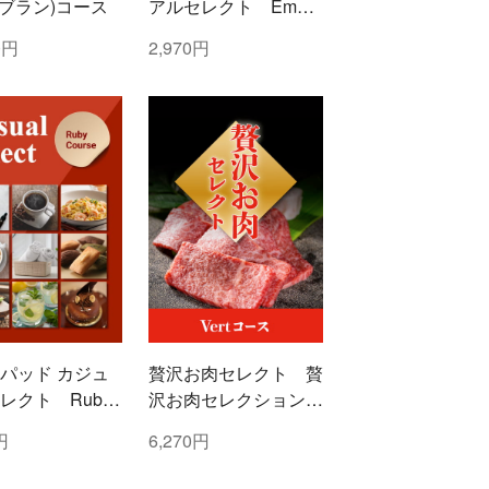
c(ブラン)コース
アルセレクト Emera
ld(エメラルド)コース
0円
2,970円
パッド カジュ
贅沢お肉セレクト 贅
レクト Ruby
沢お肉セレクション
ー)コース
5000円コース
円
6,270円