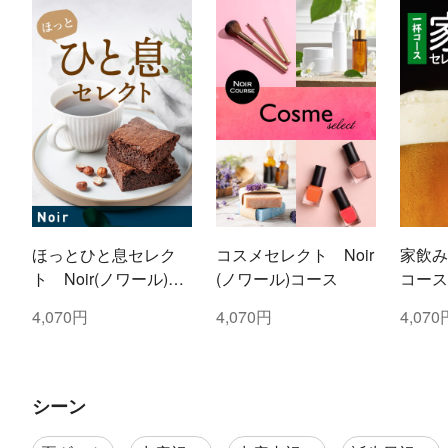
ほっとひと息セレク
コスメセレクト Noir
家飲み
ト Noir(ノワール)コ
(ノワール)コース
コース
ース
4,070円
4,070円
4,070
シーン