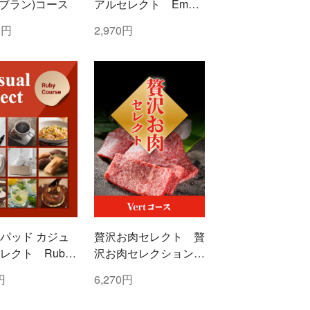
c(ブラン)コース
アルセレクト Emera
ld(エメラルド)コース
0円
2,970円
パッド カジュ
贅沢お肉セレクト 贅
レクト Ruby
沢お肉セレクション
ー)コース
5000円コース
円
6,270円