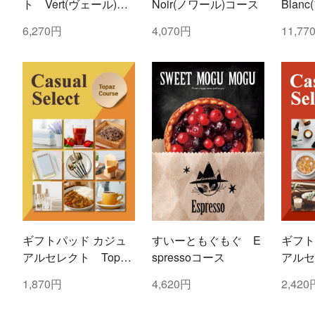
ト Vert(ヴェール)コ
Noir(ノワール)コース
Blan
ース
6,270円
4,070円
11,77
ギフトパッド カジュ
すいーともぐもぐ E
ギフト
アルセレクト Topaz
spressoコース
アルセ
(トパーズ)コース
(ルビ
1,870円
4,620円
2,420