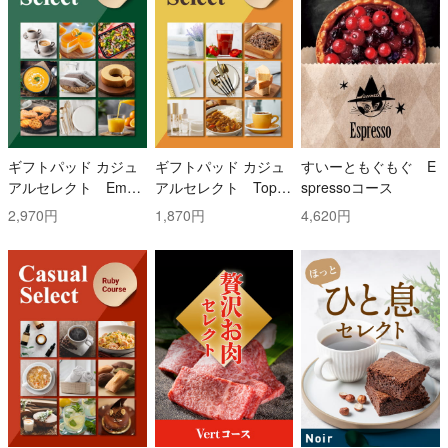
ギフトパッド カジュ
ギフトパッド カジュ
すいーともぐもぐ E
アルセレクト Emer
アルセレクト Topaz
spressoコース
ald(エメラルド)コー
(トパーズ)コース
2,970円
1,870円
4,620円
ス