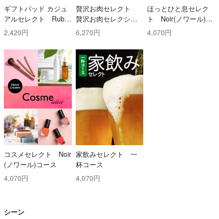
ギフトパッド カジュ
贅沢お肉セレクト
ほっとひと息セレク
アルセレクト Ruby
贅沢お肉セレクショ
ト Noir(ノワール)コ
(ルビー)コース
ン 5000円コース
ース
2,420円
6,270円
4,070円
コスメセレクト Noir
家飲みセレクト 一
(ノワール)コース
杯コース
4,070円
4,070円
シーン