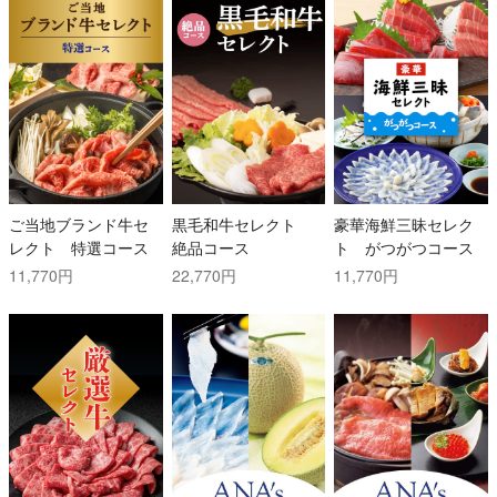
ご当地ブランド牛セ
黒毛和牛セレクト
豪華海鮮三昧セレク
レクト 特選コース
絶品コース
ト がつがつコース
11,770円
22,770円
11,770円