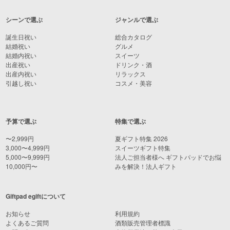
シーンで選ぶ
ジャンルで選ぶ
誕生日祝い
総合カタログ
結婚祝い
グルメ
結婚内祝い
スイーツ
出産祝い
ドリンク・酒
出産内祝い
リラックス
引越し祝い
コスメ・美容
予算で選ぶ
特集で選ぶ
〜2,999円
夏ギフト特集 2026
3,000〜4,999円
スイーツギフト特集
5,000〜9,999円
法人ご担当者様へ ギフトパッドでお悩
10,000円〜
みを解決！法人ギフト
Giftpad egiftについて
お知らせ
利用規約
よくあるご質問
酒類販売管理者標識