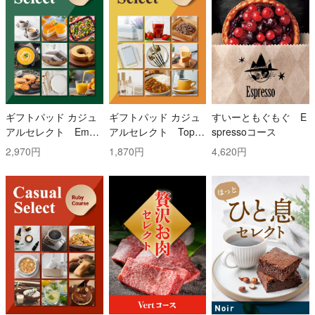
ギフトパッド カジュ
ギフトパッド カジュ
すいーともぐもぐ E
アルセレクト Emer
アルセレクト Topaz
spressoコース
ald(エメラルド)コー
(トパーズ)コース
2,970円
1,870円
4,620円
ス