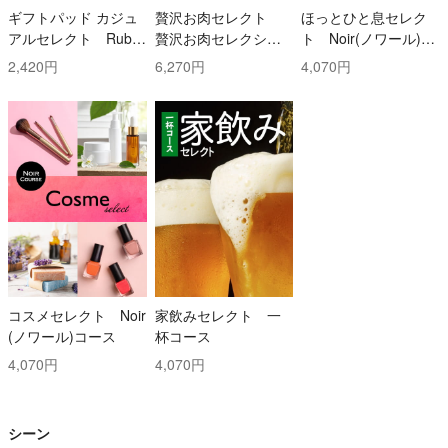
ギフトパッド カジュ
贅沢お肉セレクト
ほっとひと息セレク
アルセレクト Ruby
贅沢お肉セレクショ
ト Noir(ノワール)コ
(ルビー)コース
ン 5000円コース
ース
2,420円
6,270円
4,070円
コスメセレクト Noir
家飲みセレクト 一
(ノワール)コース
杯コース
4,070円
4,070円
シーン