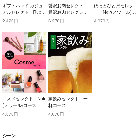
ギフトパッド カジュ
贅沢お肉セレクト
ほっとひと息セレク
アルセレクト Ruby
贅沢お肉セレクショ
ト Noir(ノワール)コ
(ルビー)コース
ン 5000円コース
ース
2,420円
6,270円
4,070円
コスメセレクト Noir
家飲みセレクト 一
(ノワール)コース
杯コース
4,070円
4,070円
シーン