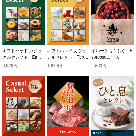
ギフトパッド カジュ
ギフトパッド カジュ
すいーともぐもぐ E
アルセレクト Emer
アルセレクト Topaz
spressoコース
ald(エメラルド)コー
(トパーズ)コース
2,970円
1,870円
4,620円
ス