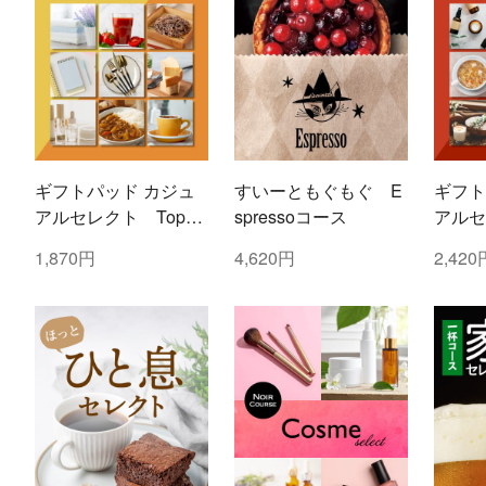
ギフトパッド カジュ
すいーともぐもぐ E
ギフト
アルセレクト Topaz
spressoコース
アルセ
(トパーズ)コース
(ルビ
1,870円
4,620円
2,420