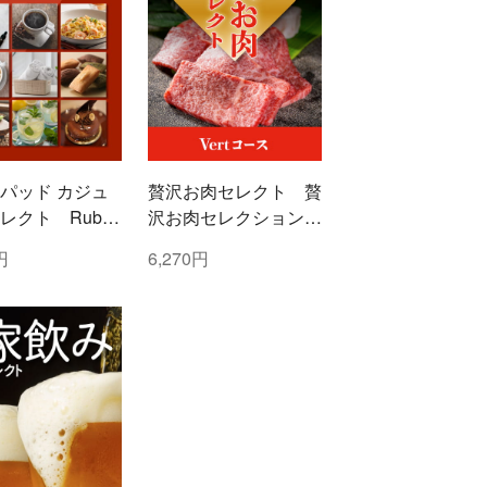
パッド カジュ
贅沢お肉セレクト 贅
レクト Ruby
沢お肉セレクション
ー)コース
5000円コース
円
6,270円