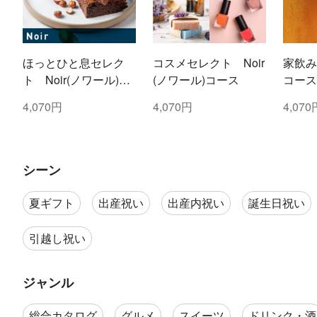
ほっとひと息セレク
コスメセレクト Noir
家飲み
ト Noir(ノワール)コ
(ノワール)コース
コース
ース
4,070円
4,070円
4,070
シーン
夏ギフト
出産祝い
出産内祝い
誕生日祝い
引越し祝い
ジャンル
総合カタログ
グルメ
スイーツ
ドリンク・酒