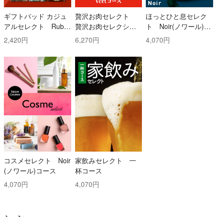
ギフトパッド カジュ
贅沢お肉セレクト
ほっとひと息セレク
アルセレクト Ruby
贅沢お肉セレクショ
ト Noir(ノワール)コ
(ルビー)コース
ン 5000円コース
ース
2,420円
6,270円
4,070円
コスメセレクト Noir
家飲みセレクト 一
(ノワール)コース
杯コース
4,070円
4,070円