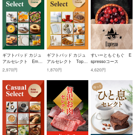
ギフトパッド カジュ
ギフトパッド カジュ
すいーともぐもぐ E
アルセレクト Emer
アルセレクト Topaz
spressoコース
ald(エメラルド)コー
(トパーズ)コース
2,970円
1,870円
4,620円
ス