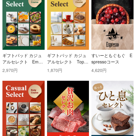
ギフトパッド カジュ
ギフトパッド カジュ
すいーともぐもぐ E
アルセレクト Emer
アルセレクト Topaz
spressoコース
ald(エメラルド)コー
(トパーズ)コース
2,970円
1,870円
4,620円
ス