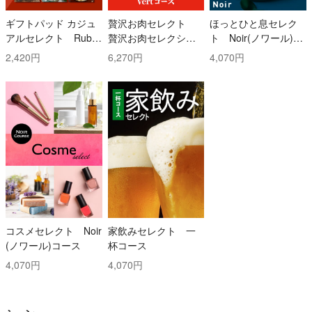
ギフトパッド カジュ
贅沢お肉セレクト
ほっとひと息セレク
アルセレクト Ruby
贅沢お肉セレクショ
ト Noir(ノワール)コ
(ルビー)コース
ン 5000円コース
ース
2,420円
6,270円
4,070円
コスメセレクト Noir
家飲みセレクト 一
(ノワール)コース
杯コース
4,070円
4,070円