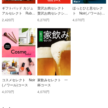
ギフトパッド カジュ
贅沢お肉セレクト
ほっとひと息セレク
アルセレクト Ruby
贅沢お肉セレクショ
ト Noir(ノワール)コ
(ルビー)コース
ン 5000円コース
ース
2,420円
6,270円
4,070円
コスメセレクト Noir
家飲みセレクト 一
(ノワール)コース
杯コース
4,070円
4,070円