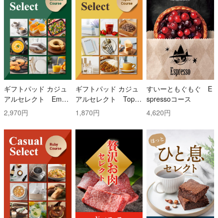
ギフトパッド カジュ
ギフトパッド カジュ
すいーともぐもぐ E
アルセレクト Emer
アルセレクト Topaz
spressoコース
ald(エメラルド)コー
(トパーズ)コース
2,970円
1,870円
4,620円
ス