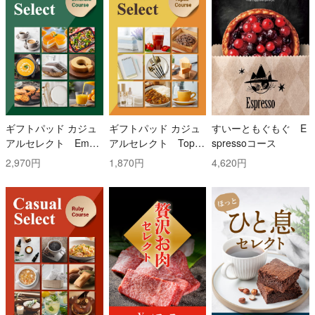
ギフトパッド カジュ
ギフトパッド カジュ
すいーともぐもぐ E
アルセレクト Emer
アルセレクト Topaz
spressoコース
ald(エメラルド)コー
(トパーズ)コース
2,970円
1,870円
4,620円
ス