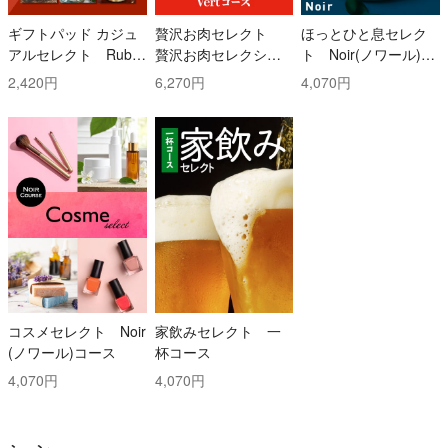
ギフトパッド カジュ
贅沢お肉セレクト
ほっとひと息セレク
アルセレクト Ruby
贅沢お肉セレクショ
ト Noir(ノワール)コ
(ルビー)コース
ン 5000円コース
ース
2,420円
6,270円
4,070円
コスメセレクト Noir
家飲みセレクト 一
(ノワール)コース
杯コース
4,070円
4,070円