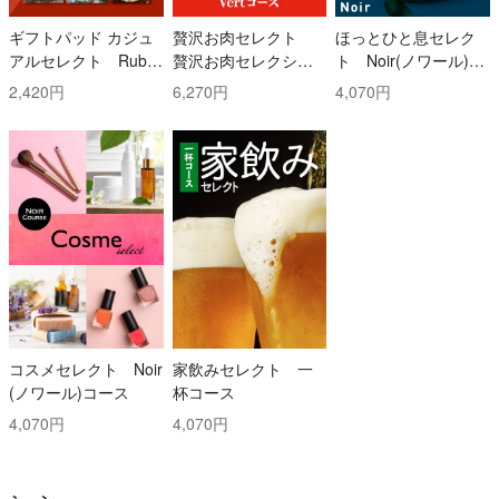
ギフトパッド カジュ
贅沢お肉セレクト
ほっとひと息セレク
アルセレクト Ruby
贅沢お肉セレクショ
ト Noir(ノワール)コ
(ルビー)コース
ン 5000円コース
ース
2,420円
6,270円
4,070円
コスメセレクト Noir
家飲みセレクト 一
(ノワール)コース
杯コース
4,070円
4,070円