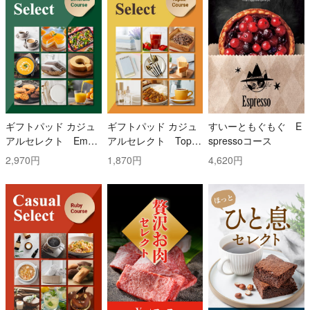
ギフトパッド カジュ
ギフトパッド カジュ
すいーともぐもぐ E
アルセレクト Emer
アルセレクト Topaz
spressoコース
ald(エメラルド)コー
(トパーズ)コース
2,970円
1,870円
4,620円
ス