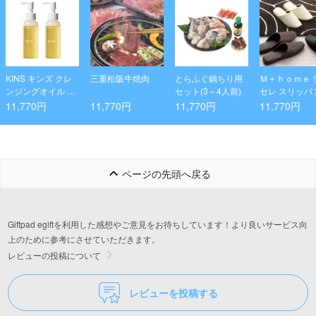
KINS キンズ クレ
三重松阪牛焼肉
とらふぐ鍋ちり用
Ｍ＋ｈｏｍｅ 
ンジングオイル 2
セット(3～4人前)
セレ スリッパ
本 セット ダブル洗
セット(Ｌ×３)
11,770円
11,770円
11,770円
11,770円
顔不要 毛穴 ケア (1
00ml&times;2)
ページの先頭へ戻る
Giftpad egiftを利用した感想やご意見をお待ちしています！より良いサービス向
上のために参考にさせていただきます。
レビューの投稿について
レビューを投稿する