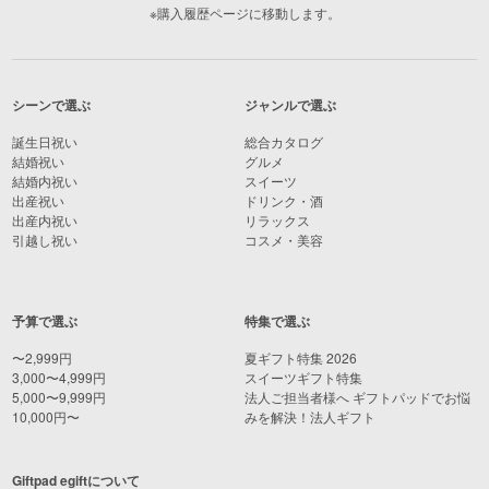
※購入履歴ページに移動します。
シーンで選ぶ
ジャンルで選ぶ
誕生日祝い
総合カタログ
結婚祝い
グルメ
結婚内祝い
スイーツ
出産祝い
ドリンク・酒
出産内祝い
リラックス
引越し祝い
コスメ・美容
予算で選ぶ
特集で選ぶ
〜2,999円
夏ギフト特集 2026
3,000〜4,999円
スイーツギフト特集
5,000〜9,999円
法人ご担当者様へ ギフトパッドでお悩
10,000円〜
みを解決！法人ギフト
Giftpad egiftについて