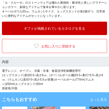
「ル・クルーゼ」のストーンウェアは優れた耐熱性・耐冷性と美しいグラデーシ
ョンカラー、多様なアイテムで食卓を華やかに彩ります。
オーバルボウル23㎝、ラムカンLサイズ、エッグスタンドが各2個ずつ、日常使
いに便利なアイテムがセットになっています。
ギフトが掲載されているカタログを見る
お気に入りに登録する
内容
電子レンジ、オーブン、冷蔵・冷凍、食器洗浄乾燥機使用可
(エッグスタンド)直径5.5×高さ6㎝、(オーバルボール)幅23.5×奥行15.5×高さ6
㎝、(ラムカンL)直径10×高さ5.5㎝/容量(オーバルボール)770ml(ラムカ
ン)200ml(エッグスタンド)50ml
原産地:中国
こちらもおすすめ
もっと見る