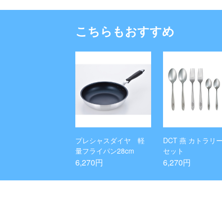
こちらもおすすめ
プレシャスダイヤ 軽
DCT 燕 カトラリー
量フライパン28cm
セット
6,270円
6,270円