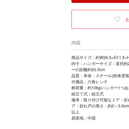
内容
商品サイズ：約W26.5×D11.5×H
内寸：ハンガーサイズ：直径約2.
ーの距離約62.5cm
品質：本体：スチール(粉体塗装
付属品：六角レンチ
耐荷重：約10kg(ハンガー1つあ
組立て式：組立式
備考：取り付け可能なドア・折れ
ア・折れ戸の厚さ：約2～3.5
以上
原産地：中国