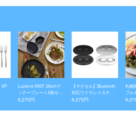
 8P
Luzerne KNIT 28cmデ
【マクセル】Bluetooth
札幌
ィナープレート2枚セッ
対応ワイヤレスカナル
ブル
ト(パールホワイト)
型ヘッドフォン
6,270円
6,270円
6,2