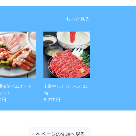
もっと見る
開拓使ハムオード
山形牛しゃぶしゃぶ 35
セット
0g
70円
6,270円
ページの先頭へ戻る