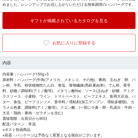
めました。レンジアップでお召し上がりいただける簡単調理のハンバーグです。
ギフトが掲載されているカタログを見る
お気に入りに登録する
内容
内容量：ハンバーグ150g×3
原材料：ハンバーグ(牛肉(アメリカ、メキシコ、その他)、豚肉、玉ねぎ、卵、パ
ン粉、牛乳、粉状植物性たん白、食塩、食物繊維(馬鈴薯由来)、でん粉、香辛
料、砂糖／調味料(アミノ酸等)、メタリン酸Na)、ソース(玉ねぎ・砂糖、デミグ
ラスソース、小麦粉、ワイン、トマトペースト、ビーフエキス、食用大豆油、バ
ター、食塩、ビーフコンソメ、香辛料／増粘剤(加工デンプン、増粘多糖類)、カ
ラメル色素、調味料(アミノ酸等)、クエン酸、(一部に小麦・卵・乳成分・牛肉・
大豆・鶏肉・豚肉・ゼラチンを含む)
賞味期限：出荷日から60日
配送パターン：常温
※ポスト投函商品
※容器・パッケージは予告なく変更となる場合がございます。