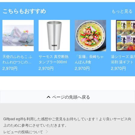
こちらもおすすめ
もっと見る
天使のふわもこ ふ
サーモス 真空断熱
「旨麺」長崎ちゃ
湯シリーズ 薬
わふわひつじのか
タンブラー300ml
んぽん8食
浴剤 湯ギフト
くれんぼ ウォッシ
2,970円
2,970円
2,970円
2,970円
ュ2P･タオルハン
カチ2P
ページの先頭へ戻る
Giftpad egiftを利用した感想やご意見をお待ちしています！より良いサービス向
上のために参考にさせていただきます。
レビューの投稿について