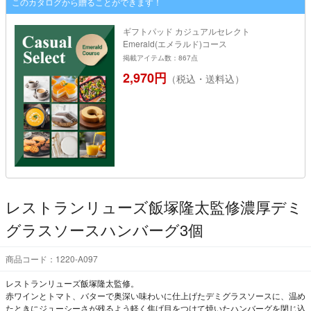
このカタログから贈ることができます！
ギフトパッド カジュアルセレクト
Emerald(エメラルド)コース
掲載アイテム数：867点
2,970円
（税込・送料込）
レストランリューズ飯塚隆太監修濃厚デミ
グラスソースハンバーグ3個
商品コード：1220-A097
レストランリューズ飯塚隆太監修。
赤ワインとトマト、バターで奥深い味わいに仕上げたデミグラスソースに、温め
たときにジューシーさが残るよう軽く焦げ目をつけて焼いたハンバーグを閉じ込