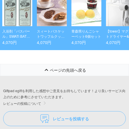
入浴剤「バスパー
スィートバスケッ
青森県りんごシャ
【tower】マ
ル」SWATi BATH P
トワッフルクッキ
ーベット6個セット
トドライヤー
EARLⓇ(S 10ｇ) ×
ー24個入
ドホルダー ホ
4,070円
4,070円
4,070円
4,070円
2個 ピンク(オ
ト
レンジガーネット
の香り)
ページの先頭へ戻る
Giftpad egiftを利用した感想やご意見をお待ちしています！より良いサービス向
上のために参考にさせていただきます。
レビューの投稿について
レビューを投稿する