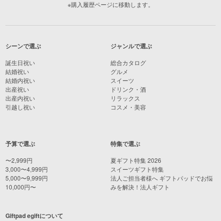
※購入履歴ページに移動します。
シーンで選ぶ
ジャンルで選ぶ
誕生日祝い
総合カタログ
結婚祝い
グルメ
結婚内祝い
スイーツ
出産祝い
ドリンク・酒
出産内祝い
リラックス
引越し祝い
コスメ・美容
予算で選ぶ
特集で選ぶ
〜2,999円
夏ギフト特集 2026
3,000〜4,999円
スイーツギフト特集
5,000〜9,999円
法人ご担当者様へ ギフトパッドでお悩
10,000円〜
みを解決！法人ギフト
Giftpad egiftについて