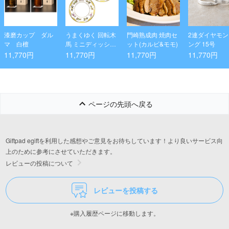
漆磨カップ ダル
うまくゆく 回転木
門崎熟成肉 焼肉セ
2連ダイヤモ
マ 白檀
馬 ミニディッシュ
ット(カルビ&モモ)
ング 15号
ペアセット
11,770円
11,770円
11,770円
11,770円
ページの先頭へ戻る
Giftpad egiftを利用した感想やご意見をお待ちしています！より良いサービス向
上のために参考にさせていただきます。
レビューの投稿について
レビューを投稿する
※購入履歴ページに移動します。