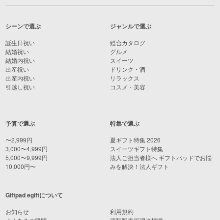
シーンで選ぶ
ジャンルで選ぶ
誕生日祝い
総合カタログ
結婚祝い
グルメ
結婚内祝い
スイーツ
出産祝い
ドリンク・酒
出産内祝い
リラックス
引越し祝い
コスメ・美容
予算で選ぶ
特集で選ぶ
〜2,999円
夏ギフト特集 2026
3,000〜4,999円
スイーツギフト特集
5,000〜9,999円
法人ご担当者様へ ギフトパッドでお悩
10,000円〜
みを解決！法人ギフト
Giftpad egiftについて
お知らせ
利用規約