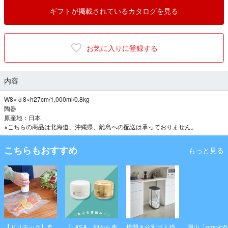
ギフトが掲載されているカタログを見る
お気に入りに登録する
内容
W8×ｄ8×h27cm/1,000ml/0.8kg
陶器
原産地：日本
※こちらの商品は北海道、沖縄県、離島への配送は承っておりません。
こちらもおすすめ
もっと見る
【ドリテック】真
『LASA』朝から夜
横開き分別ゴミ袋
岡山「omoや5