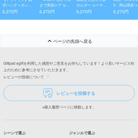
空ハンディポンプ
まで美肌ケア セッ
ホルダー ルーチェ
5」岡山県産
Fresh Plan
ト
ブラック
カリ100%の
6,270円
6,270円
6,270円
6,270円
ドーナツセッ
ページの先頭へ戻る
Giftpad egiftを利用した感想やご意見をお待ちしています！より良いサービス向
上のために参考にさせていただきます。
レビューの投稿について
レビューを投稿する
※購入履歴ページに移動します。
シーンで選ぶ
ジャンルで選ぶ