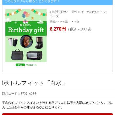
このカタログから贈ることができます！
お誕生日祝い 男性向け Vert(ヴェール)
コース
掲載アイテム数：1812点
6,270円
（税込・送料込）
iボトルフィット「白水」
商品コード：1733-A014
半永久的にマイナスイオンを発するラジウム系鉱石を内部に施したボトル。中に
入れた焼酎や水の味がまろやかになります。