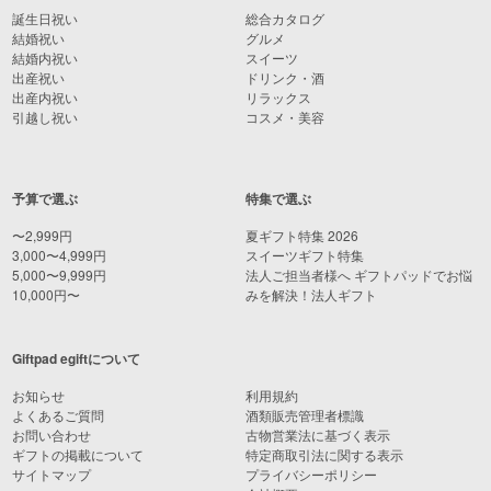
誕生日祝い
総合カタログ
結婚祝い
グルメ
結婚内祝い
スイーツ
出産祝い
ドリンク・酒
出産内祝い
リラックス
引越し祝い
コスメ・美容
予算で選ぶ
特集で選ぶ
〜2,999円
夏ギフト特集 2026
3,000〜4,999円
スイーツギフト特集
5,000〜9,999円
法人ご担当者様へ ギフトパッドでお悩
10,000円〜
みを解決！法人ギフト
Giftpad egiftについて
お知らせ
利用規約
よくあるご質問
酒類販売管理者標識
お問い合わせ
古物営業法に基づく表示
ギフトの掲載について
特定商取引法に関する表示
サイトマップ
プライバシーポリシー