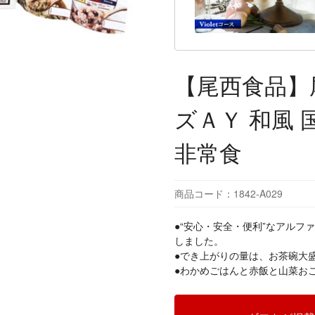
【尾西食品】
ズＡＹ 和風 
非常食
商品コード：1842-A029
●“安心・安全・便利”なアルフ
しました。
●でき上がりの量は、お茶碗大盛り
●わかめごはんと赤飯と山菜お