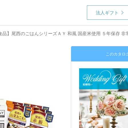
法人ギフト
食品】尾西のごはんシリーズＡＹ 和風 国産米使用 ５年保存 非
このカタロ