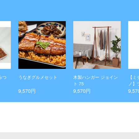
みつ
うなぎグルメセット
木製ハンガー ジョイン
【ミ
ト 75
ノ】
ペン
9,570円
9,570円
9,5