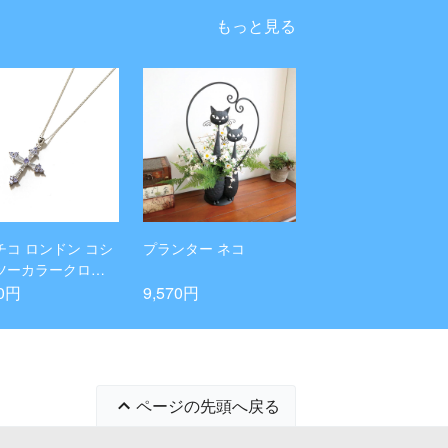
もっと見る
チコ ロンドン コシ
プランター ネコ
ツーカラークロス
ダント
70円
9,570円
ページの先頭へ戻る