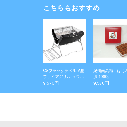
こちらもおすすめ
CSブラックラベル V型
紀州南高梅 はち
ファイアグリル ＜ワイ
漬 1060g
ド＞
9,570円
9,570円