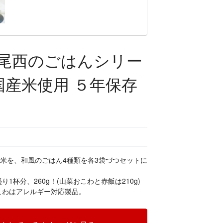
尾西のごはんシリー
国産米使用 ５年保存
ァ米を、和風のごはん4種類を各3袋づつセットに
1杯分、260g！(山菜おこわと赤飯は210g)
こわはアレルギー対応製品。