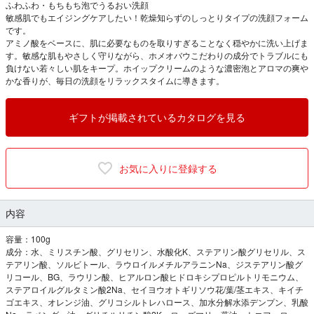
ふわふわ・もちもち泡でうるおい洗顔
敏感肌でもエイジングケアしたい！乾燥知らずのしっとりタイプの洗顔フォーム
です。
アミノ酸をベースに、肌に必要なものを取りすぎることなく穏やかに洗い上げま
す。敏感な肌もやさしく守りながら、ホメオバウこだわりの成分でトラブルにも
負けない若々しい肌をキープ。ホイップクリームのような濃密泡とアロマの爽や
かな香りが、毎日の洗顔をリラックスタイムに導きます。
ギフトが掲載されているカタログを見る
お気に入りに登録する
内容
容量：100g
成分：水、ミリスチン酸、グリセリン、水酸化K、ステアリン酸グリセリル、ス
テアリン酸、ソルビトール、ラウロイルメチルアラニンNa、ジステアリン酸グ
リコール、BG、ラウリン酸、ヒアルロン酸ヒドロキシプロピルトリモニウム、
ステアロイルグルタミン酸2Na、セイヨウオトギリソウ花/葉/茎エキス、キイチ
ゴエキス、オレンジ油、グリコシルトレハロース、加水分解水添デンプン、乳酸