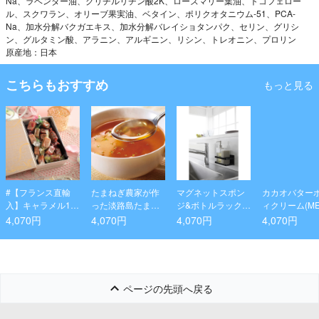
Na、ラベンダー油、グリチルリチン酸2K、ローズマリー葉油、トコフェロー
ル、スクワラン、オリーブ果実油、ベタイン、ポリクオタニウム-51、PCA-
Na、加水分解バクガエキス、加水分解バレイショタンパク、セリン、グリシ
ン、グルタミン酸、アラニン、アルギニン、リシン、トレオニン、プロリン
原産地：日本
こちらもおすすめ
もっと見る
#【フランス直輸
たまねぎ農家が作
マグネットスポン
カカオバター
入】キャラメル16
った淡路島たまね
ジ&ボトルラック
ィクリーム(ME
粒入り・ブック型
ぎスープ 50食
タワー ブラック
HE)
4,070円
4,070円
4,070円
4,070円
（アイボリー）
ページの先頭へ戻る